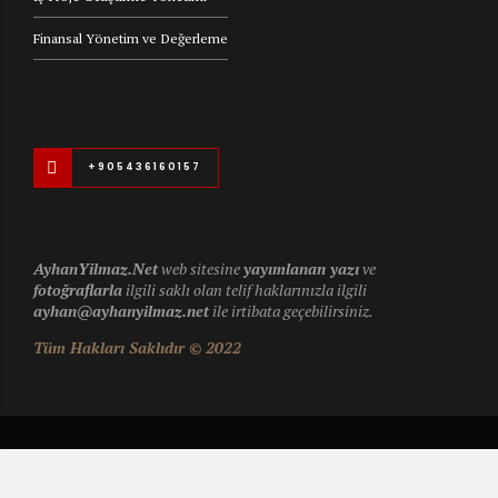
Finansal Yönetim ve Değerleme
+905436160157
AyhanYilmaz.Net
web sitesine
yayımlanan yazı
ve
fotoğraflarla
ilgili saklı olan telif haklarınızla ilgili
ayhan@ayhanyilmaz.net
ile irtibata geçebilirsiniz.
Tüm Hakları Saklıdır © 2022