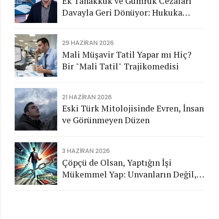
Ek Tahakkuk ve Gümrük Cezaları
Davayla Geri Dönüyor: Hukuka
Aykırı İşlemlerin Kamuya
Görünmeyen Maliyeti
29 HAZIRAN 2026
Mali Müşavir Tatil Yapar mı Hiç?
Bir "Mali Tatil" Trajikomedisi
21 HAZIRAN 2026
Eski Türk Mitolojisinde Evren, İnsan
ve Görünmeyen Düzen
3 HAZIRAN 2026
Çöpçü de Olsan, Yaptığın İşi
Mükemmel Yap: Unvanların Değil,
Karakterin Konuşsun