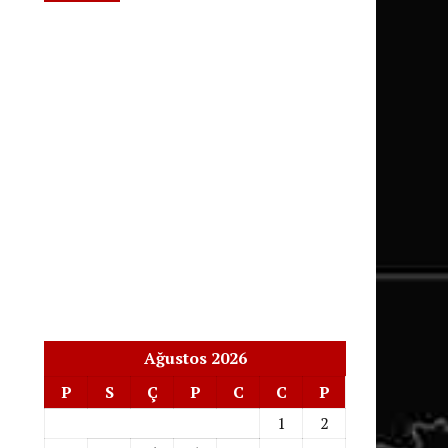
Ağustos 2026
P
S
Ç
P
C
C
P
1
2