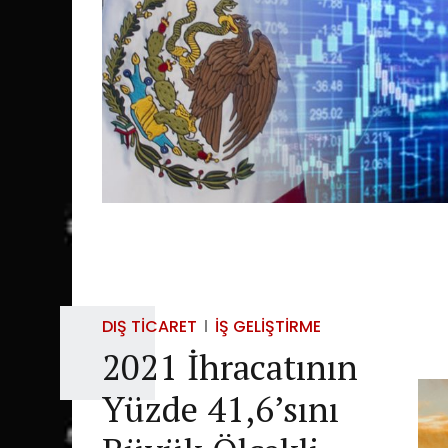
DIŞ TICARET
İŞ GELIŞTIRME
2021 İhracatının
Yüzde 41,6’sını