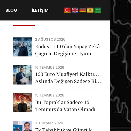
BLOG
İLETİŞİM
Son Gönderiler
2 AĞUSTOS 2026
Endüstri 1.0'dan Yapay Zekâ
Çağına: Değişime Uyum
Sağlayamayan Şirketleri
Nasıl Bir Gelecek Bekliyor?
16 TEMMUZ 2026
150 Euro Muafiyeti Kalktı…
Aslında Değişen Sadece Bir
Vergi Değil
15 TEMMUZ 2026
Bu Topraklar Sadece 15
Temmuz'da Vatan Olmadı
7 TEMMUZ 2026
Ek Tahakkuk ve Gümrük