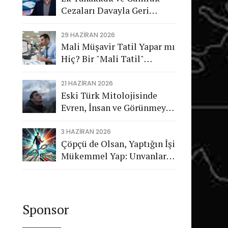
Cezaları Davayla Geri
Dönüyor: Hukuka Aykırı
İşlemlerin Kamuya
29 HAZIRAN 2026
Mali Müşavir Tatil Yapar mı
Görünmeyen Maliyeti
Hiç? Bir "Mali Tatil"
Trajikomedisi
21 HAZIRAN 2026
Eski Türk Mitolojisinde
Evren, İnsan ve Görünmeyen
Düzen
3 HAZIRAN 2026
Çöpçü de Olsan, Yaptığın İşi
Mükemmel Yap: Unvanların
Değil, Karakterin Konuşsun
Sponsor