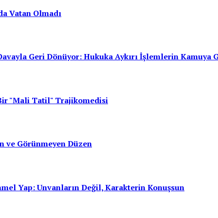
da Vatan Olmadı
avayla Geri Dönüyor: Hukuka Aykırı İşlemlerin Kamuya 
ir "Mali Tatil" Trajikomedisi
san ve Görünmeyen Düzen
mmel Yap: Unvanların Değil, Karakterin Konuşsun