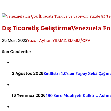
Dış Ticaret
İş Geliştirme
Venezuela En 
25 Mart 2023
Yazar Ayhan YILMAZ, SMMM/CPA
Son Gönderiler
2 Ağustos 2026
Endüstri 1.0'dan Yapay Zekâ Çağına
16 Temmuz 2026
150 Euro Muafiyeti Kalktı… Aslınd