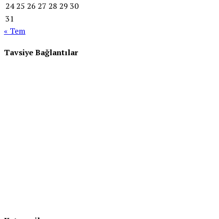
24
25
26
27
28
29
30
31
« Tem
Tavsiye Bağlantılar