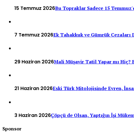
15 Temmuz 2026
Bu Topraklar Sadece 15 Temmuz'
7 Temmuz 2026
Ek Tahakkuk ve Gümrük Cezaları D
29 Haziran 2026
Mali Müşavir Tatil Yapar mı Hiç? B
21 Haziran 2026
Eski Türk Mitolojisinde Evren, İn
3 Haziran 2026
Çöpçü de Olsan, Yaptığın İşi Müke
Sponsor