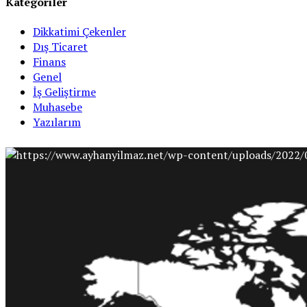
Kategoriler
Dikkatimi Çekenler
Dış Ticaret
Finans
Genel
İş Geliştirme
Muhasebe
Yazılarım