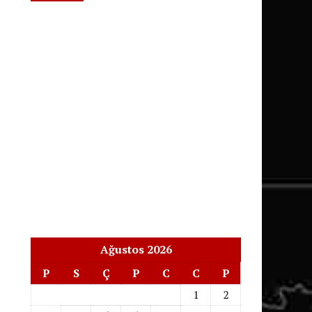
Ağustos 2026
P
S
Ç
P
C
C
P
1
2