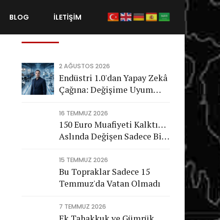
BLOG
İLETİŞİM
Son Gönderiler
2 AĞUSTOS 2026
Endüstri 1.0'dan Yapay Zekâ
Çağına: Değişime Uyum
Sağlayamayan Şirketleri
Nasıl Bir Gelecek Bekliyor?
16 TEMMUZ 2026
150 Euro Muafiyeti Kalktı…
Aslında Değişen Sadece Bir
Vergi Değil
15 TEMMUZ 2026
Bu Topraklar Sadece 15
Temmuz'da Vatan Olmadı
7 TEMMUZ 2026
Ek Tahakkuk ve Gümrük