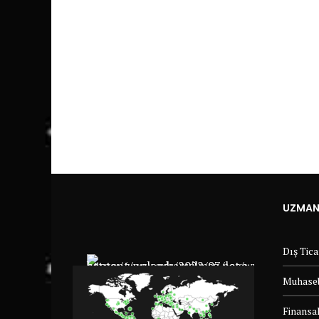
UZMANL
Dış Tic
Muhaseb
Finansal