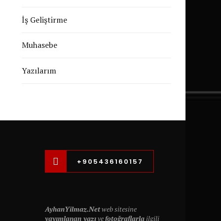
İş Geliştirme
Muhasebe
Yazılarım
+905436160157
AyhanYilmaz.Net
web sitesine
yayımlanan yazı
ve
fotoğraflarla
ilgili