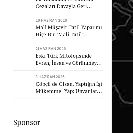
Cezaları Davayla Geri
Dönüyor: Hukuka Aykırı
İşlemlerin Kamuya
29 HAZIRAN 2026
Mali Müşavir Tatil Yapar mı
Görünmeyen Maliyeti
Hiç? Bir "Mali Tatil"
Trajikomedisi
21 HAZIRAN 2026
Eski Türk Mitolojisinde
Evren, İnsan ve Görünmeyen
Düzen
3 HAZIRAN 2026
Çöpçü de Olsan, Yaptığın İşi
Mükemmel Yap: Unvanların
Değil, Karakterin Konuşsun
Sponsor