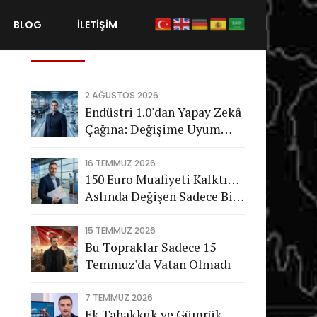
BLOG
İLETİŞİM
Son Gönderiler
2 AĞUSTOS 2026
Endüstri 1.0'dan Yapay Zekâ
Çağına: Değişime Uyum
Sağlayamayan Şirketleri
Nasıl Bir Gelecek Bekliyor?
16 TEMMUZ 2026
150 Euro Muafiyeti Kalktı…
Aslında Değişen Sadece Bir
Vergi Değil
15 TEMMUZ 2026
Bu Topraklar Sadece 15
Temmuz'da Vatan Olmadı
7 TEMMUZ 2026
Ek Tahakkuk ve Gümrük