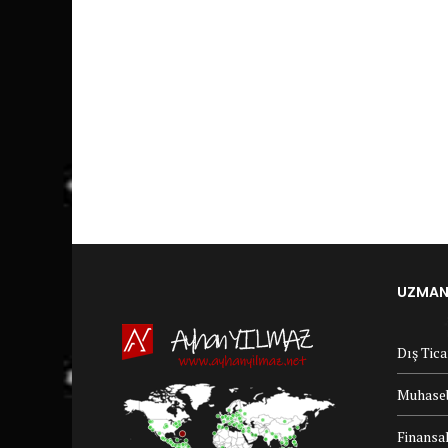
UZMANL
Dış Tic
Muhaseb
Finansal