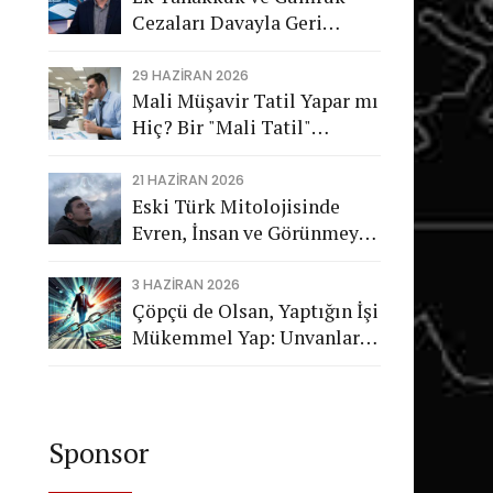
Cezaları Davayla Geri
Dönüyor: Hukuka Aykırı
İşlemlerin Kamuya
29 HAZIRAN 2026
Mali Müşavir Tatil Yapar mı
Görünmeyen Maliyeti
Hiç? Bir "Mali Tatil"
Trajikomedisi
21 HAZIRAN 2026
Eski Türk Mitolojisinde
Evren, İnsan ve Görünmeyen
Düzen
3 HAZIRAN 2026
Çöpçü de Olsan, Yaptığın İşi
Mükemmel Yap: Unvanların
Değil, Karakterin Konuşsun
Sponsor