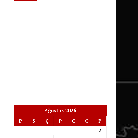
Ağustos 2026
P
S
Ç
P
C
C
P
1
2