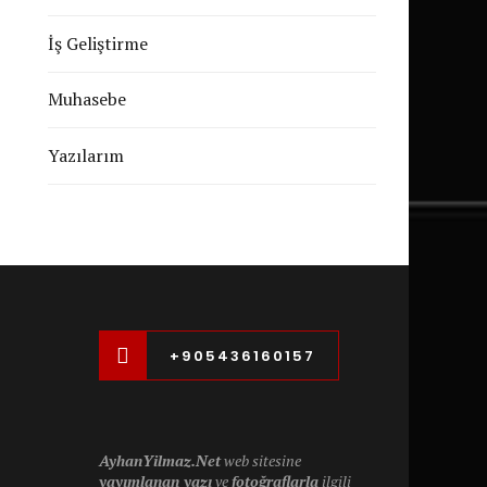
İş Geliştirme
Muhasebe
Yazılarım
+905436160157
AyhanYilmaz.Net
web sitesine
yayımlanan yazı
ve
fotoğraflarla
ilgili