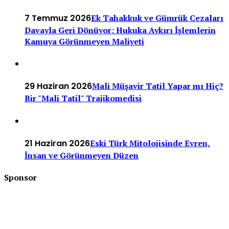
7 Temmuz 2026
Ek Tahakkuk ve Gümrük Cezaları
Davayla Geri Dönüyor: Hukuka Aykırı İşlemlerin
Kamuya Görünmeyen Maliyeti
29 Haziran 2026
Mali Müşavir Tatil Yapar mı Hiç?
Bir "Mali Tatil" Trajikomedisi
21 Haziran 2026
Eski Türk Mitolojisinde Evren,
İnsan ve Görünmeyen Düzen
Sponsor