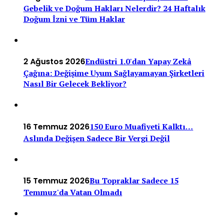
Gebelik ve Doğum Hakları Nelerdir? 24 Haftalık
Doğum İzni ve Tüm Haklar
2 Ağustos 2026
Endüstri 1.0'dan Yapay Zekâ
Çağına: Değişime Uyum Sağlayamayan Şirketleri
Nasıl Bir Gelecek Bekliyor?
16 Temmuz 2026
150 Euro Muafiyeti Kalktı…
Aslında Değişen Sadece Bir Vergi Değil
15 Temmuz 2026
Bu Topraklar Sadece 15
Temmuz'da Vatan Olmadı