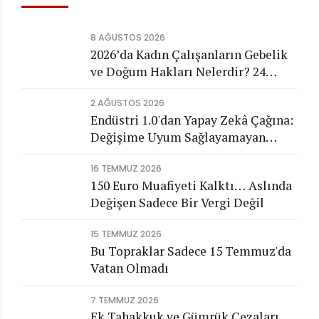
8 AĞUSTOS 2026
2026’da Kadın Çalışanların Gebelik
ve Doğum Hakları Nelerdir? 24
Haftalık Doğum İzni ve Tüm Haklar
2 AĞUSTOS 2026
Endüstri 1.0'dan Yapay Zekâ Çağına:
Değişime Uyum Sağlayamayan
Şirketleri Nasıl Bir Gelecek
16 TEMMUZ 2026
Bekliyor?
150 Euro Muafiyeti Kalktı… Aslında
Değişen Sadece Bir Vergi Değil
15 TEMMUZ 2026
Bu Topraklar Sadece 15 Temmuz'da
Vatan Olmadı
7 TEMMUZ 2026
Ek Tahakkuk ve Gümrük Cezaları