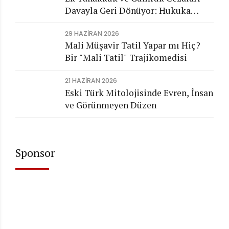
Davayla Geri Dönüyor: Hukuka
Aykırı İşlemlerin Kamuya
29 HAZIRAN 2026
Görünmeyen Maliyeti
Mali Müşavir Tatil Yapar mı Hiç?
Bir "Mali Tatil" Trajikomedisi
21 HAZIRAN 2026
Eski Türk Mitolojisinde Evren, İnsan
ve Görünmeyen Düzen
Sponsor