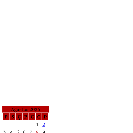
Ağustos 2026
P
S
Ç
P
C
C
P
1
2
3
4
5
6
7
8
9