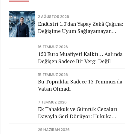
2 AĞUSTOS 2026
Endüstri 1.0'dan Yapay Zekâ Çağına:
Değişime Uyum Sağlayamayan
Şirketleri Nasıl Bir Gelecek
Bekliyor?
16 TEMMUZ 2026
150 Euro Muafiyeti Kalktı… Aslında
Değişen Sadece Bir Vergi Değil
15 TEMMUZ 2026
Bu Topraklar Sadece 15 Temmuz'da
Vatan Olmadı
7 TEMMUZ 2026
Ek Tahakkuk ve Gümrük Cezaları
Davayla Geri Dönüyor: Hukuka
Aykırı İşlemlerin Kamuya
29 HAZIRAN 2026
Görünmeyen Maliyeti