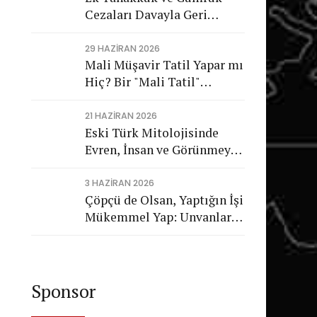
Cezaları Davayla Geri
Dönüyor: Hukuka Aykırı
İşlemlerin Kamuya
29 HAZIRAN 2026
Mali Müşavir Tatil Yapar mı
Görünmeyen Maliyeti
Hiç? Bir "Mali Tatil"
Trajikomedisi
21 HAZIRAN 2026
Eski Türk Mitolojisinde
Evren, İnsan ve Görünmeyen
Düzen
3 HAZIRAN 2026
Çöpçü de Olsan, Yaptığın İşi
Mükemmel Yap: Unvanların
Değil, Karakterin Konuşsun
Sponsor