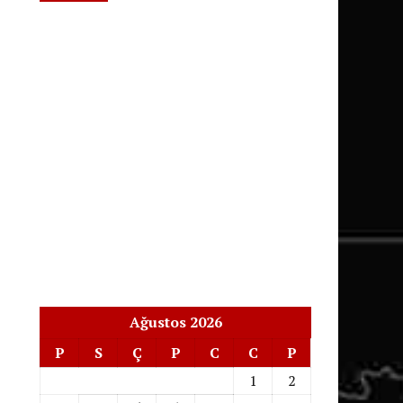
Ağustos 2026
P
S
Ç
P
C
C
P
1
2