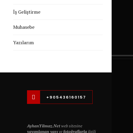
İş Geliştirme
Muhasebe
Yazılarım
+905436160157
AyhanYilmaz.Net
web sitesine
yayımlanan yazı
ve
fotoğraflarla
ilgili