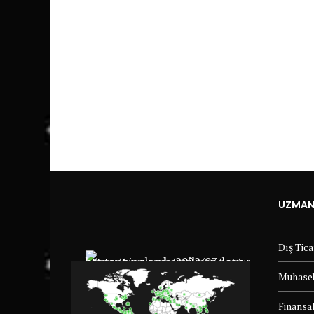
UZMANL
Dış Tic
Muhaseb
Finansal