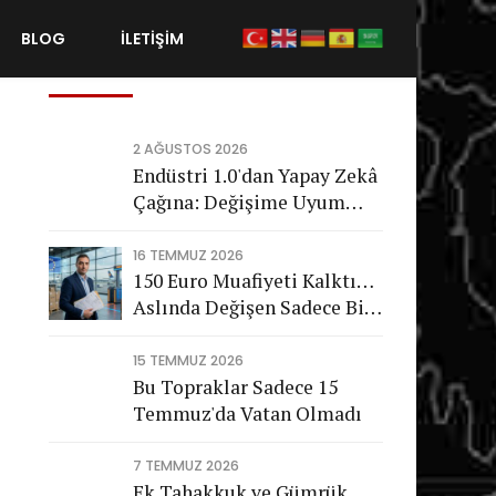
BLOG
İLETİŞİM
Son Gönderiler
2 AĞUSTOS 2026
Endüstri 1.0'dan Yapay Zekâ
Çağına: Değişime Uyum
Sağlayamayan Şirketleri
Nasıl Bir Gelecek Bekliyor?
16 TEMMUZ 2026
150 Euro Muafiyeti Kalktı…
Aslında Değişen Sadece Bir
Vergi Değil
15 TEMMUZ 2026
Bu Topraklar Sadece 15
Temmuz'da Vatan Olmadı
7 TEMMUZ 2026
Ek Tahakkuk ve Gümrük