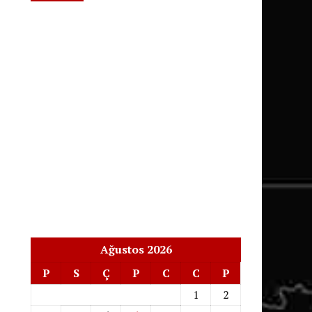
Ağustos 2026
P
S
Ç
P
C
C
P
1
2