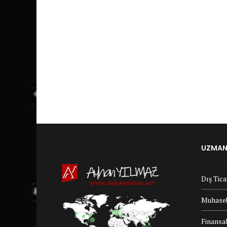
UZMANL
Dış Tic
Muhaseb
Finansal