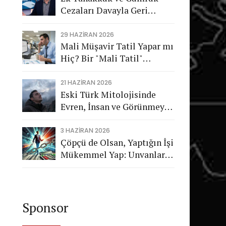
Cezaları Davayla Geri
Dönüyor: Hukuka Aykırı
İşlemlerin Kamuya
29 HAZIRAN 2026
Mali Müşavir Tatil Yapar mı
Görünmeyen Maliyeti
Hiç? Bir "Mali Tatil"
Trajikomedisi
21 HAZIRAN 2026
Eski Türk Mitolojisinde
Evren, İnsan ve Görünmeyen
Düzen
3 HAZIRAN 2026
Çöpçü de Olsan, Yaptığın İşi
Mükemmel Yap: Unvanların
Değil, Karakterin Konuşsun
Sponsor