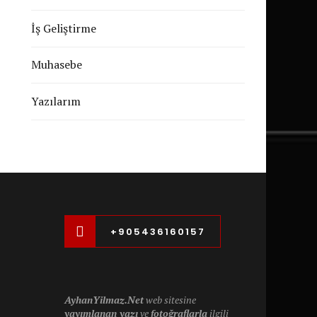
İş Geliştirme
Muhasebe
Yazılarım
+905436160157
AyhanYilmaz.Net
web sitesine
yayımlanan yazı
ve
fotoğraflarla
ilgili