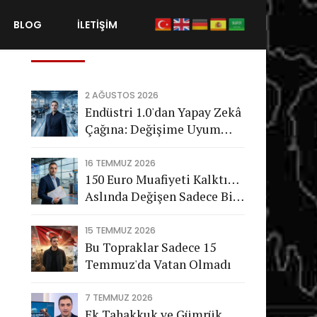
BLOG
İLETİŞİM
Son Gönderiler
2 AĞUSTOS 2026
Endüstri 1.0'dan Yapay Zekâ
Çağına: Değişime Uyum
Sağlayamayan Şirketleri
Nasıl Bir Gelecek Bekliyor?
16 TEMMUZ 2026
150 Euro Muafiyeti Kalktı…
Aslında Değişen Sadece Bir
Vergi Değil
15 TEMMUZ 2026
Bu Topraklar Sadece 15
Temmuz'da Vatan Olmadı
7 TEMMUZ 2026
Ek Tahakkuk ve Gümrük