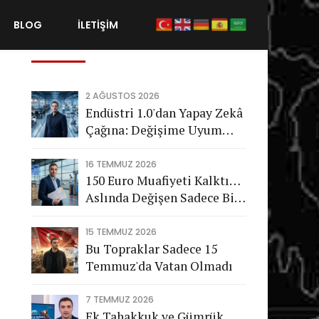
BLOG
İLETİŞİM
Son Gönderiler
2 AĞUSTOS 2026
Endüstri 1.0'dan Yapay Zekâ
Çağına: Değişime Uyum
Sağlayamayan Şirketleri
Nasıl Bir Gelecek Bekliyor?
16 TEMMUZ 2026
150 Euro Muafiyeti Kalktı…
Aslında Değişen Sadece Bir
Vergi Değil
15 TEMMUZ 2026
Bu Topraklar Sadece 15
Temmuz'da Vatan Olmadı
7 TEMMUZ 2026
Ek Tahakkuk ve Gümrük