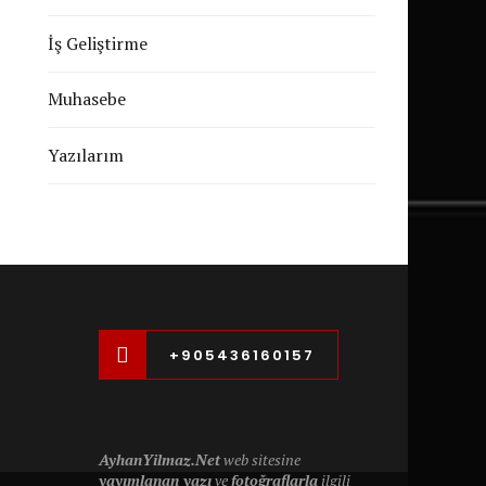
İş Geliştirme
Muhasebe
Yazılarım
+905436160157
AyhanYilmaz.Net
web sitesine
yayımlanan yazı
ve
fotoğraflarla
ilgili