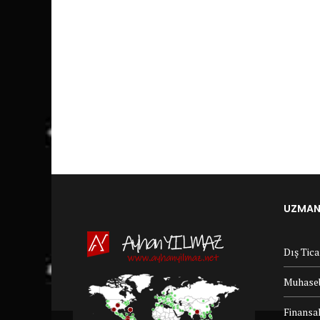
UZMANL
Dış Tic
Muhaseb
Finansal