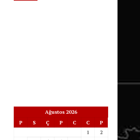
Ağustos 2026
P
S
Ç
P
C
C
P
1
2