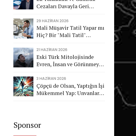
Cezaları Davayla Geri
Dönüyor: Hukuka Aykırı
İşlemlerin Kamuya
29 HAZIRAN 2026
Mali Müşavir Tatil Yapar mı
Görünmeyen Maliyeti
Hiç? Bir "Mali Tatil"
Trajikomedisi
21 HAZIRAN 2026
Eski Türk Mitolojisinde
Evren, İnsan ve Görünmeyen
Düzen
3 HAZIRAN 2026
Çöpçü de Olsan, Yaptığın İşi
Mükemmel Yap: Unvanların
Değil, Karakterin Konuşsun
Sponsor