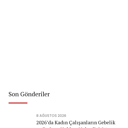
2025 ve Elektronik
Dönüşüm: Mali
Müşavirler İçin Yeni Bir
Dönem
4 Aralık 2024
Yazar Ayhan YILMAZ,
SMMM/CPA
Son Gönderiler
8 AĞUSTOS 2026
2026’da Kadın Çalışanların Gebelik