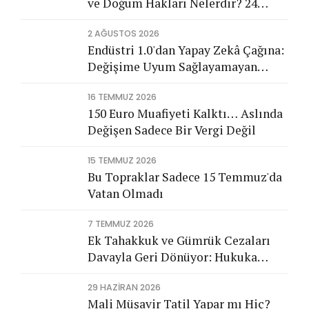
ve Doğum Hakları Nelerdir? 24
Haftalık Doğum İzni ve Tüm Haklar
2 AĞUSTOS 2026
Endüstri 1.0'dan Yapay Zekâ Çağına:
Değişime Uyum Sağlayamayan
Şirketleri Nasıl Bir Gelecek
16 TEMMUZ 2026
Bekliyor?
150 Euro Muafiyeti Kalktı… Aslında
Değişen Sadece Bir Vergi Değil
15 TEMMUZ 2026
Bu Topraklar Sadece 15 Temmuz'da
Vatan Olmadı
7 TEMMUZ 2026
Ek Tahakkuk ve Gümrük Cezaları
Davayla Geri Dönüyor: Hukuka
Aykırı İşlemlerin Kamuya
29 HAZIRAN 2026
Görünmeyen Maliyeti
Mali Müşavir Tatil Yapar mı Hiç?