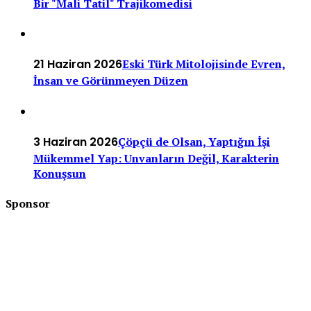
Bir "Mali Tatil" Trajikomedisi
21 Haziran 2026
Eski Türk Mitolojisinde Evren,
İnsan ve Görünmeyen Düzen
3 Haziran 2026
Çöpçü de Olsan, Yaptığın İşi
Mükemmel Yap: Unvanların Değil, Karakterin
Konuşsun
Sponsor