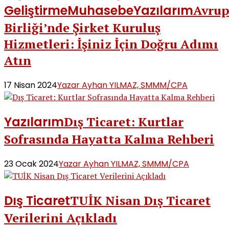
Geliştirme
Muhasebe
Yazılarım
Avrup
Birliği’nde Şirket Kuruluş
Hizmetleri: İşiniz İçin Doğru Adımı
Atın
17 Nisan 2024
Yazar Ayhan YILMAZ, SMMM/CPA
Yazılarım
Dış Ticaret: Kurtlar
Sofrasında Hayatta Kalma Rehberi
23 Ocak 2024
Yazar Ayhan YILMAZ, SMMM/CPA
Dış Ticaret
TUİK Nisan Dış Ticaret
Verilerini Açıkladı