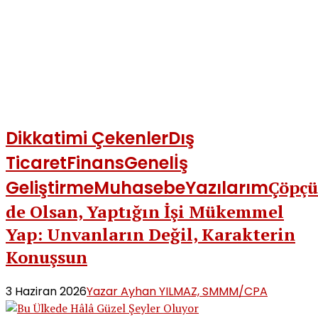
Dikkatimi Çekenler
Dış
Ticaret
Finans
Genel
İş
Geliştirme
Muhasebe
Yazılarım
Çöpçü
de Olsan, Yaptığın İşi Mükemmel
Yap: Unvanların Değil, Karakterin
Konuşsun
3 Haziran 2026
Yazar Ayhan YILMAZ, SMMM/CPA