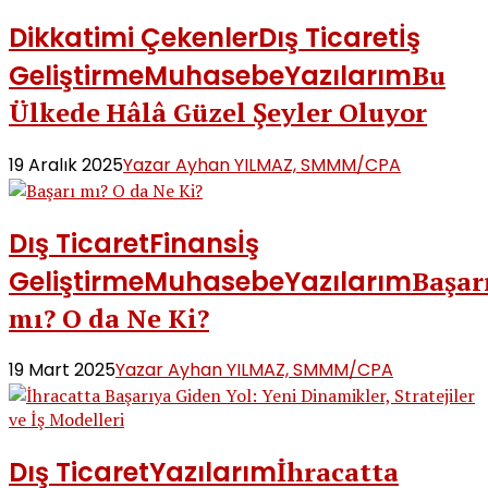
Dikkatimi Çekenler
Dış Ticaret
İş
Geliştirme
Muhasebe
Yazılarım
Bu
Ülkede Hâlâ Güzel Şeyler Oluyor
19 Aralık 2025
Yazar Ayhan YILMAZ, SMMM/CPA
Dış Ticaret
Finans
İş
Geliştirme
Muhasebe
Yazılarım
Başar
mı? O da Ne Ki?
19 Mart 2025
Yazar Ayhan YILMAZ, SMMM/CPA
Dış Ticaret
Yazılarım
İhracatta