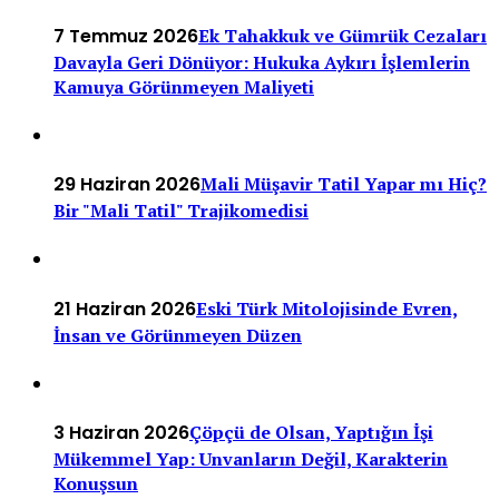
7 Temmuz 2026
Ek Tahakkuk ve Gümrük Cezaları
Davayla Geri Dönüyor: Hukuka Aykırı İşlemlerin
Kamuya Görünmeyen Maliyeti
29 Haziran 2026
Mali Müşavir Tatil Yapar mı Hiç?
Bir "Mali Tatil" Trajikomedisi
21 Haziran 2026
Eski Türk Mitolojisinde Evren,
İnsan ve Görünmeyen Düzen
3 Haziran 2026
Çöpçü de Olsan, Yaptığın İşi
Mükemmel Yap: Unvanların Değil, Karakterin
Konuşsun