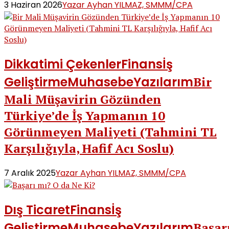
3 Haziran 2026
Yazar Ayhan YILMAZ, SMMM/CPA
Dikkatimi Çekenler
Finans
İş
Geliştirme
Muhasebe
Yazılarım
Bir
Mali Müşavirin Gözünden
Türkiye’de İş Yapmanın 10
Görünmeyen Maliyeti (Tahmini TL
Karşılığıyla, Hafif Acı Soslu)
7 Aralık 2025
Yazar Ayhan YILMAZ, SMMM/CPA
Dış Ticaret
Finans
İş
Geliştirme
Muhasebe
Yazılarım
Başar