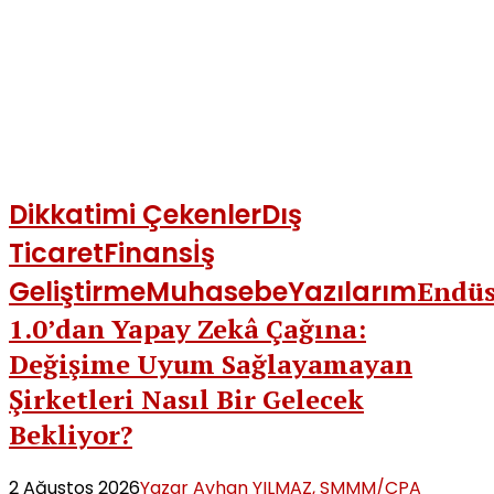
Dikkatimi Çekenler
Dış
Ticaret
Finans
İş
Geliştirme
Muhasebe
Yazılarım
Endüs
1.0’dan Yapay Zekâ Çağına:
Değişime Uyum Sağlayamayan
Şirketleri Nasıl Bir Gelecek
Bekliyor?
2 Ağustos 2026
Yazar Ayhan YILMAZ, SMMM/CPA