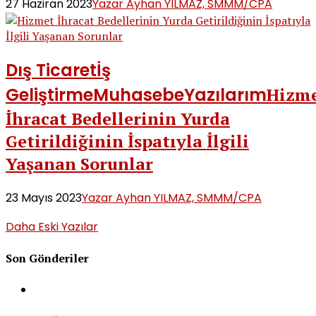
27 Haziran 2023
Yazar Ayhan YILMAZ, SMMM/CPA
Dış Ticaret
İş
Geliştirme
Muhasebe
Yazılarım
Hizm
İhracat Bedellerinin Yurda
Getirildiğinin İspatıyla İlgili
Yaşanan Sorunlar
23 Mayıs 2023
Yazar Ayhan YILMAZ, SMMM/CPA
Daha Eski Yazılar
Son Gönderiler