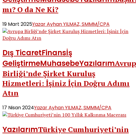
mı? O da Ne Ki?
19 Mart 2025
Yazar Ayhan YILMAZ, SMMM/CPA
Dış Ticaret
Finans
İş
Geliştirme
Muhasebe
Yazılarım
Avrup
Birliği’nde Şirket Kuruluş
Hizmetleri: İşiniz İçin Doğru Adımı
Atın
17 Nisan 2024
Yazar Ayhan YILMAZ, SMMM/CPA
Yazılarım
Türkiye Cumhuriyeti’nin