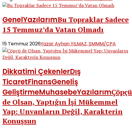
Genel
Yazılarım
Bu Topraklar Sadece
15 Temmuz’da Vatan Olmadı
15 Temmuz 2026
Yazar Ayhan YILMAZ, SMMM/CPA
Dikkatimi Çekenler
Dış
Ticaret
Finans
Genel
İş
Geliştirme
Muhasebe
Yazılarım
Çöpçü
de Olsan, Yaptığın İşi Mükemmel
Yap: Unvanların Değil, Karakterin
Konuşsun