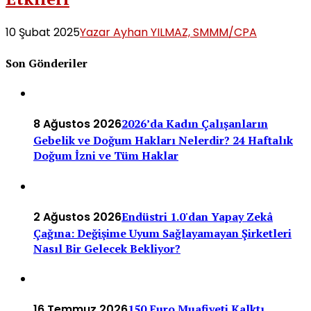
10 Şubat 2025
Yazar Ayhan YILMAZ, SMMM/CPA
Son Gönderiler
8 Ağustos 2026
2026’da Kadın Çalışanların
Gebelik ve Doğum Hakları Nelerdir? 24 Haftalık
Doğum İzni ve Tüm Haklar
2 Ağustos 2026
Endüstri 1.0'dan Yapay Zekâ
Çağına: Değişime Uyum Sağlayamayan Şirketleri
Nasıl Bir Gelecek Bekliyor?
16 Temmuz 2026
150 Euro Muafiyeti Kalktı…