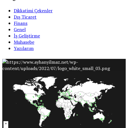
Dikkatimi Çekenler
Dış Ticaret
Finans
Genel
İş Geliştirme
Muhasebe
Yazılarım