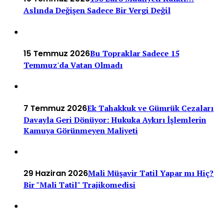
Aslında Değişen Sadece Bir Vergi Değil
15 Temmuz 2026
Bu Topraklar Sadece 15
Temmuz'da Vatan Olmadı
7 Temmuz 2026
Ek Tahakkuk ve Gümrük Cezaları
Davayla Geri Dönüyor: Hukuka Aykırı İşlemlerin
Kamuya Görünmeyen Maliyeti
29 Haziran 2026
Mali Müşavir Tatil Yapar mı Hiç?
Bir "Mali Tatil" Trajikomedisi